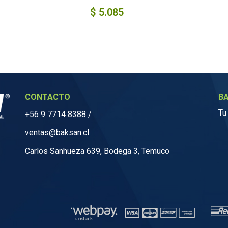
$
5.085
CONTACTO
B
Tu
+56 9 7714 8388
/
ventas@baksan.cl
Carlos Sanhueza 639, Bodega 3, Temuco