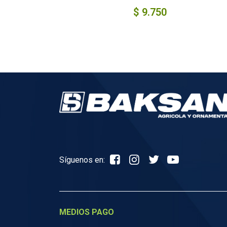
$
9.750
Síguenos en:
MEDIOS PAGO