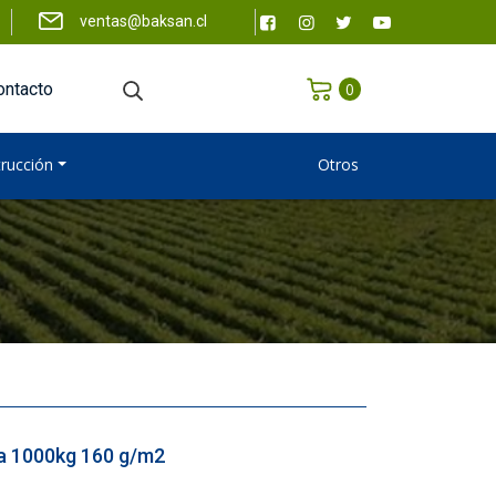
ventas@baksan.cl
0
ontacto
trucción
Otros
a 1000kg 160 g/m2